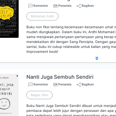
Komentar
Penanda
Bagikan
Mohamad, Ardhi
Buku non fiksi tentang kecemasan-kecemasan umat m
mudah diungkapkan. Dalam buku ini, Ardhi Mohamad 
sama menjawab pertanyaan-pertanyaan yang kerap mu
mendekatkan diri dengan Sang Pencipta. Dengan gay
santai, buku ini cukup relateable untuk kalian yang m
improvement book!
Nanti Juga Sembuh Sendiri
Komentar
Penanda
Bagikan
Bagas, Helo
Buku Nanti Juga Sembuh Sendiri dibuat untuk menjadi
pembaca dapat lebih jujur dengan perasaan dan apa ya
kata sederhana yang dapat menghangatkan atau me