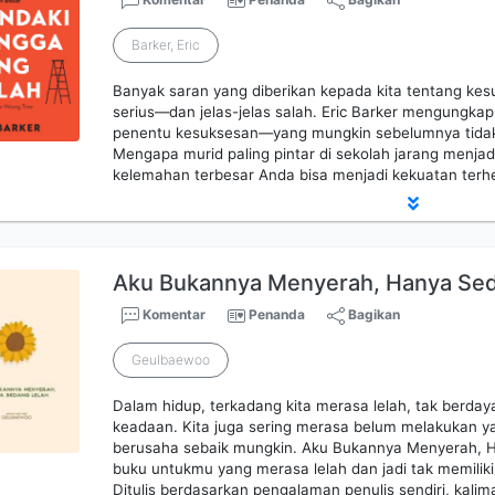
Barker, Eric
Banyak saran yang diberikan kepada kita tentang kes
serius—dan jelas-jelas salah. Eric Barker mengungkap 
penentu kesuksesan—yang mungkin sebelumnya tidak ki
Mengapa murid paling pintar di sekolah jarang menjad
kelemahan terbesar Anda bisa menjadi kekuatan ter
Aku Bukannya Menyerah, Hanya Sed
Komentar
Penanda
Bagikan
Geulbaewoo
Dalam hidup, terkadang kita merasa lelah, tak berday
keadaan. Kita juga sering merasa belum melakukan ya
berusaha sebaik mungkin. Aku Bukannya Menyerah, 
buku untukmu yang merasa lelah dan jadi tak memilik
Ditulis berdasarkan pengalaman penulis sendiri, kalim