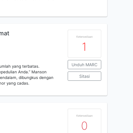
mat
Ketersediaan
1
Unduh MARC
jumlah yang terbatas.
epedulian Anda.” Manson
Sitasi
mendalam, dibungkus dengan
umor yang cadas.
Ketersediaan
0