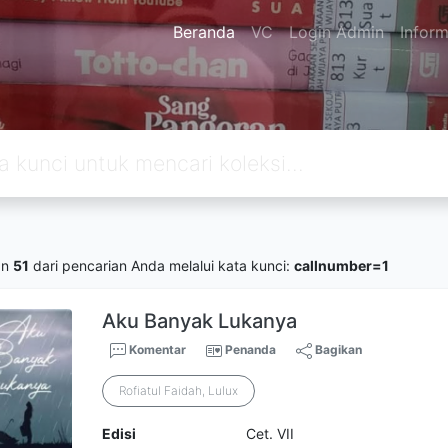
Beranda
VC
Login Admin
Inform
an
51
dari pencarian Anda melalui kata kunci:
callnumber=1
Aku Banyak Lukanya
Komentar
Penanda
Bagikan
Rofiatul Faidah, Lulux
Edisi
Cet. VII