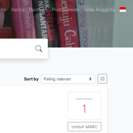
asi
Berita
Bantuan
Pustakawan
Area Anggota
Sort by
Ketersediaan
1
Unduh MARC