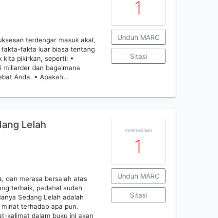
1
Unduh MARC
uksesan terdengar masuk akal,
fakta-fakta luar biasa tentang
Sitasi
ta pikirkan, seperti: •
i miliarder dan bagaimana
hebat Anda. • Apakah…
ang Lelah
Ketersediaan
1
Unduh MARC
a, dan merasa bersalah atas
ng terbaik, padahal sudah
Sitasi
Hanya Sedang Lelah adalah
i minat terhadap apa pun.
at-kalimat dalam buku ini akan