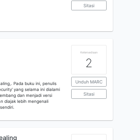
Sitasi
Ketersediaan
2
Unduh MARC
ing,. Pada buku ini, penulis
rity’ yang selama ini dialami
Sitasi
rkembang dan menjadi versi
an diajak lebih mengenali
sendiri.
ealing