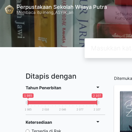
Perpustakaan Sekolah Wijaya Putra
Membaca itu meng_ASYIK_an
Ditapis dengan
Ditemuk
Tahun Penerbitan
1 985
2 107
1 985
2 016
2 046
2 077
2 107
Ketersediaan
Tersedia di Rak