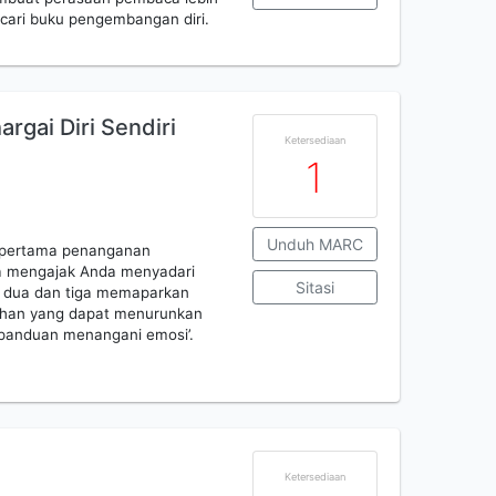
cari buku pengembangan diri.
rgai Diri Sendiri
Ketersediaan
1
Unduh MARC
an pertama penanganan
ta mengajak Anda menyadari
Sitasi
n dua dan tiga memaparkan
sahan yang dapat menurunkan
‘panduan menangani emosi’.
Ketersediaan