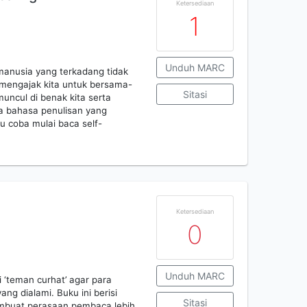
Ketersediaan
1
Unduh MARC
anusia yang terkadang tidak
mengajak kita untuk bersama-
Sitasi
ncul di benak kita serta
a bahasa penulisan yang
au coba mulai baca self-
Ketersediaan
0
Unduh MARC
 ‘teman curhat’ agar para
ng dialami. Buku ini berisi
Sitasi
mbuat perasaan pembaca lebih