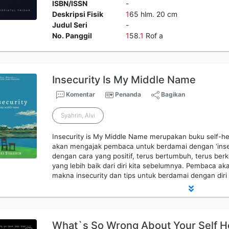
ISBN/ISSN
-
Deskripsi Fisik
1
65 hlm. 20 cm
Judul Seri
-
No. Panggil
1
58.
1
Rof a
Insecurity Is My Middle Name
Komentar
Penanda
Bagikan
Syahrin, Alvi
Insecurity is My Middle Name merupakan buku self-heal
akan mengajak pembaca untuk berdamai dengan ‘insecu
dengan cara yang positif, terus bertumbuh, terus be
yang lebih baik dari diri kita sebelumnya. Pembaca ak
makna insecurity dan tips untuk berdamai dengan diri 
What`s So Wrong About Your Self H