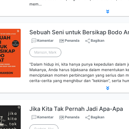
mem…
Sebuah Seni untuk Bersikap Bodo A
Komentar
Penanda
Bagikan
Manson, Mark
“Dalam hidup ini, kita hanya punya kepedulian dalam 
Makanya, Anda harus bijaksana dalam menentukan k
menciptakan momen perbincangan yang serius dan 
cerita-cerita yang menghibur dan “kekinian”, serta h
Jika Kita Tak Pernah Jadi Apa-Apa
Komentar
Penanda
Bagikan
Syahrin, Alvi