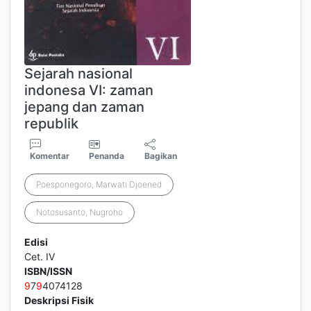
Sejarah nasional
indonesa VI: zaman
jepang dan zaman
republik
Komentar
Penanda
Bagikan
Poesponegoro, Marwati Djoened
Notosusanto, Nugroho
Edisi
Cet. IV
ISBN/ISSN
9
7
9
4074128
Deskripsi Fisik