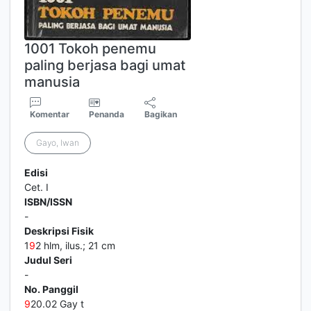
1001 Tokoh penemu
paling berjasa bagi umat
manusia
Komentar
Penanda
Bagikan
Gayo, Iwan
Edisi
Cet. I
ISBN/ISSN
-
Deskripsi Fisik
1
9
2 hlm, ilus.; 21 cm
Judul Seri
-
No. Panggil
9
20.02 Gay t