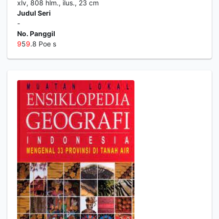
xlv, 808 hlm., ilus., 23 cm
Judul Seri
-
No. Panggil
9
5
9
.8 Poe s