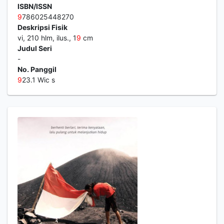
ISBN/ISSN
9
786025448270
Deskripsi Fisik
vi, 210 hlm, ilus., 1
9
cm
Judul Seri
-
No. Panggil
9
23.1 Wic s