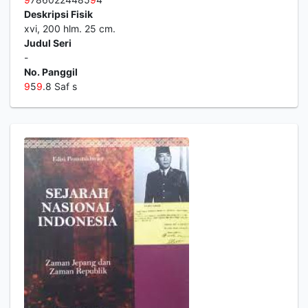
Deskripsi Fisik
xvi, 200 hlm. 25 cm.
Judul Seri
-
No. Panggil
9
5
9
.8 Saf s