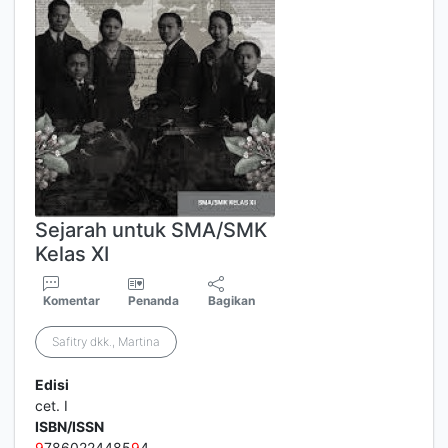
Sejarah untuk SMA/SMK
Kelas XI
Komentar
Penanda
Bagikan
Safitry dkk., Martina
Edisi
cet. I
ISBN/ISSN
9
7860224485
9
4