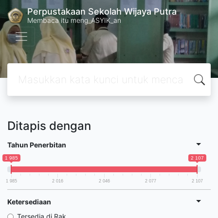
Perpustakaan Sekolah Wijaya Putra
Membaca itu meng_ASYIK_an
Ditapis dengan
Tahun Penerbitan
1 985
2 107
1 985
2 016
2 046
2 077
2 107
Ketersediaan
Tersedia di Rak